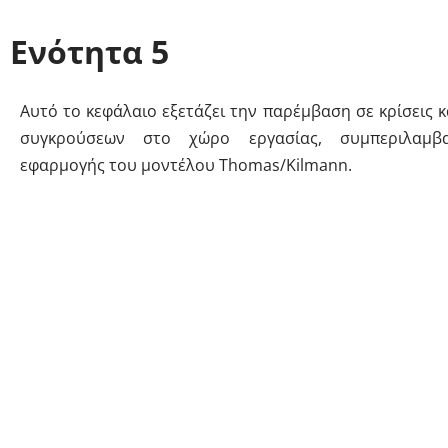
Ενότητα 5
Αυτό το κεφάλαιο εξετάζει την παρέμβαση σε κρίσεις κ
συγκρούσεων στο χώρο εργασίας, συμπεριλαμβ
εφαρμογής του μοντέλου Thomas/Kilmann.
Ενότητα 6
Αυτό το κεφάλαιο καλύπτει τον εντοπισμό των παραγό
προκαλούν άγχος και την εκμάθηση πρακτικών δεξιοτήτ
διαχείριση του άγχους