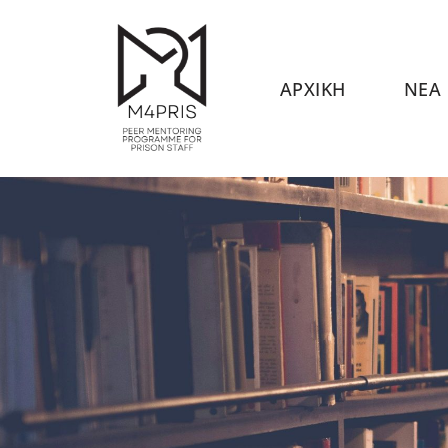
Μεταπηδήστε
στο
ΑΡΧΙΚΗ
ΝΕΑ
περιεχόμενο