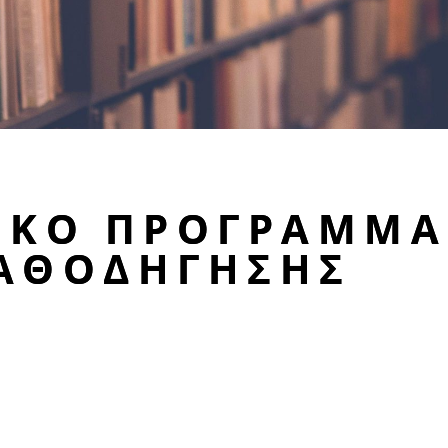
ΙΚΌ ΠΡΌΓΡΑΜΜΑ
ΚΑΘΟΔΉΓΗΣΗΣ
συντονιστές mentoring
Κατεβάστε 