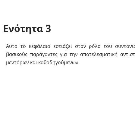
είναι απαραίτητες για τους συντονιστές καθοδήγησης.
Ενότητα 3
Αυτό το κεφάλαιο εστιάζει στον ρόλο του συντονι
βασικούς παράγοντες για την αποτελεσματική αντιστ
μεντόρων και καθοδηγούμενων.
Ενότητα 4
Αυτό το κεφάλαιο εστιάζει στην παροχή πρακτικών εργα
τεχνικών για την παρακολούθηση της προόδου των σχ
καθοδήγησης και την υπέρβαση των προκλήσεων.