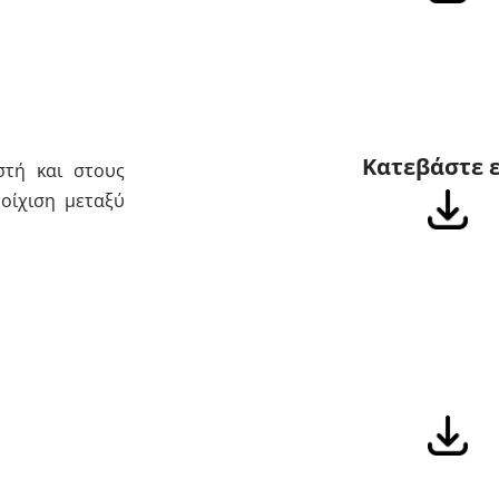
Κατεβάστε 
στή και στους
οίχιση μεταξύ
Κατεβάστε 
λείων και
έσεων