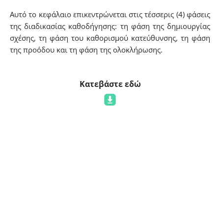
Αυτό το κεφάλαιο επικεντρώνεται στις τέσσερις (4) φάσεις
της διαδικασίας καθοδήγησης: τη φάση της δημιουργίας
σχέσης, τη φάση του καθορισμού κατεύθυνσης, τη φάση
της προόδου και τη φάση της ολοκλήρωσης.
Κατεβάστε εδώ
Ενότητα 4
Αυτό το κεφάλαιο επικεντρώνεται στην ψυχική υγεία του
προσωπικού των φυλακών, το οποίο βρίσκεται υπό
μεγάλη πίεση, με αποτέλεσμα να παρουσιάζει σημαντικά
υψηλά ποσοστά
διαταραχών όπως το PTSD και το άγχος
σε σύγκριση με το ευρύ κοινό και ακόμη και με άλλους
πρώτους ανταποκριτές.