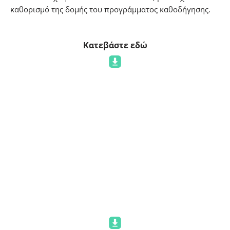
καθορισμό της δομής του προγράμματος καθοδήγησης.
Κατεβάστε εδώ
Έρευνα αξιολόγησης
προγράμματος
Μια συστηματική μέθοδος που χρησιμοποιείται για τη
συλλογή ανατροφοδότησης και την αξιολόγηση της
αποτελεσματικότητας, της αποδοτικότητας και του
συνολικού αντίκτυπου του προγράμματος M4pris.
Κατεβάστε εδώ