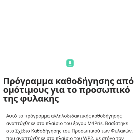
καθοδήγησης. Αυτή η εκπαίδευση είναι ζωτικής σημασίας
για την προετοιμασία και την καθοδήγηση των
υποψήφιων μεντόρων στο ρόλο τους. Αποτελεί τον
ακρογωνιαίο λίθο για την επιτυχία της σχέσης
καθοδήγησης.
Κατεβάστε εδώ
Πρόγραμμα καθοδήγησης από
ομότιμους για το προσωπικό
της φυλακής
Αυτό το πρόγραμμα αλληλοδιδακτικής καθοδήγησης
αναπτύχθηκε στο πλαίσιο του έργου M4Pris. Βασίστηκε
στο Σχέδιο Καθοδήγησης του Προσωπικού των Φυλακών,
που αναπτύχθηκε στο πλαίσιο του WP2, με στόχο τον