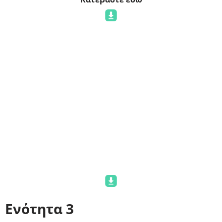
Ενότητα 2
Αυτό το μάθημα εστιάζει στην ανάπτυξη βασικών
δεξιοτήτων που είναι κρίσιμες για την αποτελεσματική
απόδοση σε διάφορα επαγγελματικά περιβάλλοντα, με
ιδιαίτερη έμφαση στις εξής: Δεξιότητες επικοινωνίας,
διαπροσωπικές δεξιότητες και δεξιότητες επίλυσης
συγκρούσεων.
Κατεβάστε εδώ
Ενότητα 3