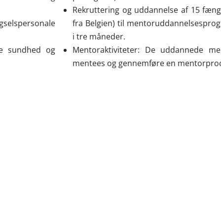
Rekruttering og uddannelse af 15 fængs
ngselspersonale
fra Belgien) til mentoruddannelsespro
i tre måneder.
ske sundhed og
Mentoraktiviteter: De uddannede me
mentees og gennemføre en mentorproce