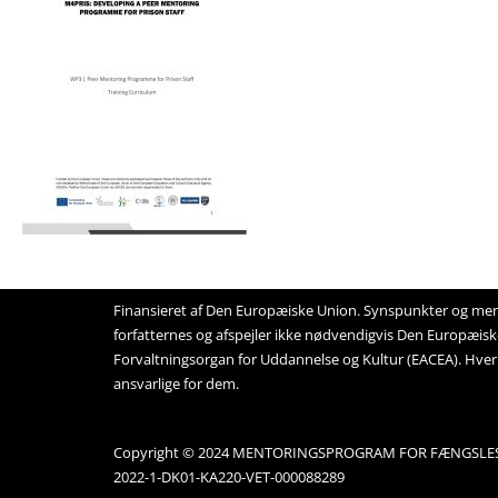
Finansieret af Den Europæiske Union. Synspunkter og men
forfatternes og afspejler ikke nødvendigvis Den Europæisk
Forvaltningsorgan for Uddannelse og Kultur (EACEA). Hver
ansvarlige for dem.
Copyright © 2024 MENTORINGSPROGRAM FOR FÆNGSLE
2022-1-DK01-KA220-VET-000088289