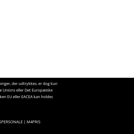
inger, der udtrykkes, er dog kun
e Unions eller Det Europæiske
ken EU eller EACEA kan holdes
SPERSONALE | M4PRIS