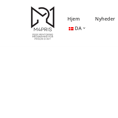
Spring
Hjem
Nyheder
til
DA
indhold
Projektresulta