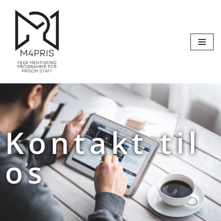
Spring
til
indhold
Kontakt til
os