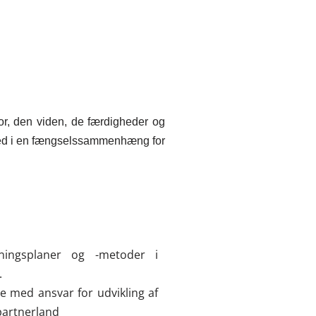
tor, den viden, de færdigheder og
 sted i en fængselssammenhæng for
sningsplaner og -metoder i
.
e med ansvar for udvikling af
partnerland