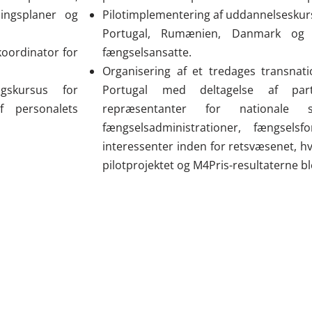
ingsplaner og
Pilotimplementering af uddannelseskur
Portugal, Rumænien, Danmark og
koordinator for
fængselsansatte.
Organisering af et tredages transnat
gskursus for
Portugal med deltagelse af par
f personalets
repræsentanter for nationale str
fængselsadministrationer, fængsel
interessenter inden for retsvæsenet, hv
pilotprojektet og M4Pris-resultaterne b