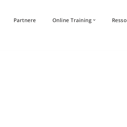
Partnere
Online Training
Resso
ltat: Træningskursus for
torer