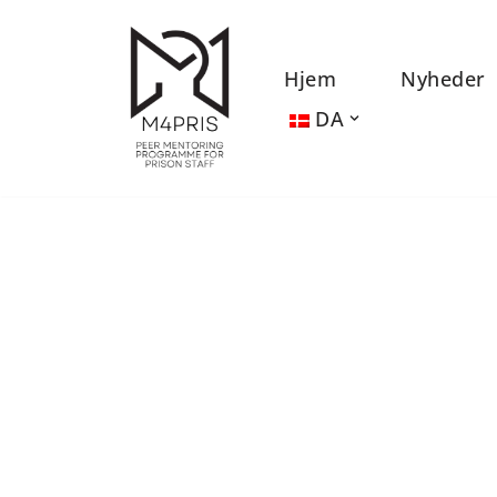
Spring
Hjem
Nyheder
til
DA
indhold
Projektets resu
mentorkoordina