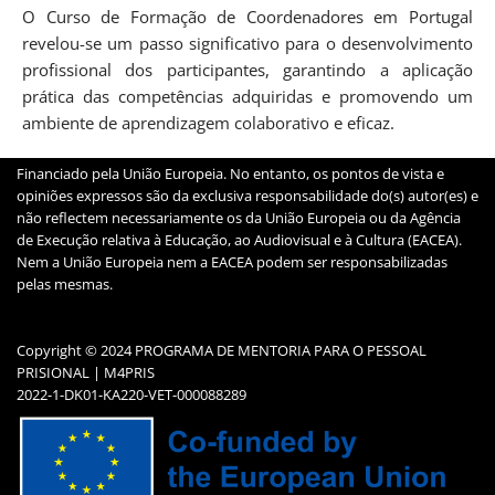
O Curso de Formação de Coordenadores em Portugal
revelou-se um passo significativo para o desenvolvimento
profissional dos participantes, garantindo a aplicação
prática das competências adquiridas e promovendo um
ambiente de aprendizagem colaborativo e eficaz.
Financiado pela União Europeia. No entanto, os pontos de vista e
opiniões expressos são da exclusiva responsabilidade do(s) autor(es) e
não reflectem necessariamente os da União Europeia ou da Agência
de Execução relativa à Educação, ao Audiovisual e à Cultura (EACEA).
Nem a União Europeia nem a EACEA podem ser responsabilizadas
pelas mesmas.
Copyright © 2024 PROGRAMA DE MENTORIA PARA O PESSOAL
PRISIONAL | M4PRIS
2022-1-DK01-KA220-VET-000088289