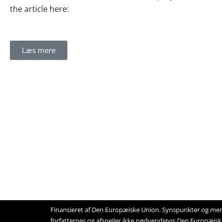
the article here:
Læs mere
Finansieret af Den Europæiske Union. Synspunkter og men
forfatternes og afspejler ikke nødvendigvis Den Europæisk