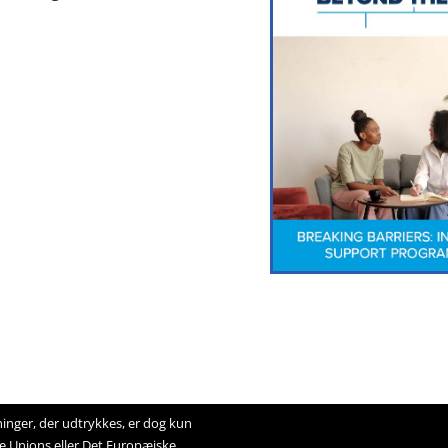
inger, der udtrykkes, er dog kun
e Unions eller Det Europæiske